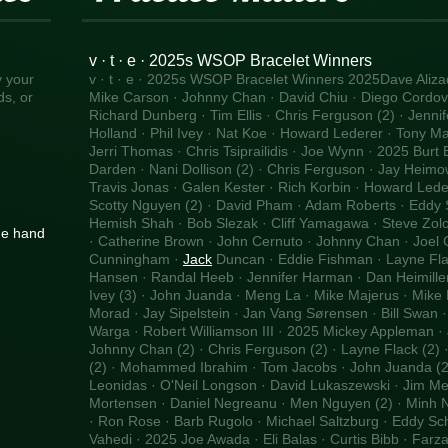
v · t · e · 2025s WSOP Bracelet Winners
y your
v · t · e · 2025s WSOP Bracelet Winners 2025Dave Alizad
ds, or
Mike Carson · Johnny Chan · David Chiu · Diego Cordove
Richard Dunberg · Tim Ellis · Chris Ferguson (2) · Jenn
Holland · Phil Ivey · Nat Koe · Howard Lederer · Tony 
Jerri Thomas · Chris Tsiprailidis · Joe Wynn · 2025 Burt
Darden · Nani Dollison (2) · Chris Ferguson · Jay Heimow
Travis Jonas · Galen Kester · Rich Korbin · Howard Lede
Scotty Nguyen (2) · David Pham · Adam Roberts · Eddy Sc
Hemish Shah · Bob Slezak · Cliff Yamagawa · Steve Zolot
he hand
· Catherine Brown · John Cernuto · Johnny Chan · Joel 
Cunningham ·
Jack
Duncan · Eddie Fishman · Layne Flac
Hansen · Randal Heeb · Jennifer Harman · Dan Heimiller
Ivey (3) · John Juanda · Meng La · Mike Majerus · Mik
Morad · Jay Sipelstein · Jan Vang Sørensen · Bill Swan ·
Warga · Robert Williamson III · 2025 Mickey Appleman ·
Johnny Chan (2) · Chris Ferguson (2) · Layne Flack (2) 
(2) · Mohammed Ibrahim · Tom Jacobs · John Juanda (2) 
Leonidas · O'Neil Longson · David Lukaszewski · Jim M
Mortensen · Daniel Negreanu · Men Nguyen (2) · Minh N
· Ron Rose · Barb Rugolo · Michael Saltzburg · Eddy Scha
Vahedi · 2025 Joe Awada · Eli Balas · Curtis Bibb · Farza