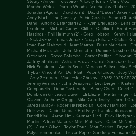
Steury · Antonin Teisseire · Arkadiy Tsinis · Chris Viox · 
Marsha Wolak · Darren Woods · Viacheslav Zhukov · 20
Jonathan Aguiar · David Arsht · David "Bakes" Baker · 
Andy Bloch · Joe Cassidy · Aubin Cazals · Simon Charet
Dang · Antonio Esfandiari (2) · Ryan Eriquezzo · Leif F
Friedman · Michael Gathy · Clifford Goldkind · Brent Ha
Hastings · Phil Hellmuth (2) · Greg Hobson · Kenny Hsiu
· Nick Jivkov · Tomas Junek · Naoya Kihara · Oleksii Ko
Imed Ben Mahmoud · Matt Matros · Brian Meinders · Cra
Michael Mizrachi · John Monnette · Dominik Nitsche · 
Ostrander · Rocco Palumbo · Carter Phillips · Giovanni R
Jaffrey Shulman · Ashkan Razavi · Chiab Saechao · Bran
Nick Schulman · Austin Scott · Vanessa Selbst · Max Stei
Tryba · Vincent Van Der Fluit · Peter Vilandos · Joey Wei
· Cory Zeidman · Viacheslav Zhukov · 2025/ 2025 AP/ 20
Jeremy Ausmus · John Beauprez · Levi Berger · Kristen 
Campanello · Dana Castaneda · Benny Chen · David Chiu
Dombrowski · Jason Duval · Eli Elezra · Martin Finger ·
Glazier · Anthony Gregg · Mike Gorodinsky · Jarred Gra
Jared Hamby · Roger Hairabedian · Corey Harrison · Lo
Holloway · Daniel Idema · Phil Ivey · Henrik Johansson ·
Davidi Kitai · Aaron Lim · Kenneth Lind · Erick Lindgren
Martin · Adrian Mateos · Mike Matusow · Calen McNeil 
(2) · Justin Oliver · Taylor Paur · Matt Perrins · Bryan Pic
Polychronopoulos · Trevor Pope · Sandeep Pulusani · M