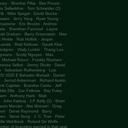
ary · Shankar Pillai · Ben Ponzio ·
s Safieddine · Tom Schneider (2) ·
fit · Mike Spegal · David Stucke ·
swani · Jerry Yang · Ryan Young ·
nyamine · Eric Brooks · Andrew
ate · Sherkhan Farnood · Layne
Matt Graham · Barry Greenstein · Max
Hinkle · Rob Hollink · Jesper
nda · Matt Keikoan · Davidi Kitai ·
indgren · Vitaly Lunkin · Thang Luu ·
egreanu · Scotty Nguyen · Max
 · Michael Rocco · Freddy Rouhani ·
nessa Selbst · Jimmy Shultz · David
m · Sebastian Ruthenberg · Luis
25/ 2025 E Bahador Ahmadi · Daniel
e · Jerrod Ankenman · Richard Austin
rik Cajelais · Brandon Cantu · Jeff
ie Ellis · Zac Fellows · Ray Foley ·
pern · Anthony Harb · Matt
· John Kabbaj · J.P. Kelly (2) · Brian
Jason Mercier · Abe Mosseri · Greg
isert · Derek Raymond · Barry
n · Steve Sung · J. C. Tran · Peter
Ville Wahlbeck · Roland De Wolfe ·
mber of bracelets earned in that year