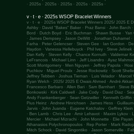
· 2025s · 2025s · 2025s · 2025s · 2025s ·
v · t · e · 2025s WSOP Bracelet Winners
v · t · e · 2025s WSOP Bracelet Winners 2025/ 2025 E Da
Ashby · David "Bakes" Baker · Praz Bansi · John Barch ·
Bord · Dutch Boyd · Eric Buchman · Shawn Busse · Ya
· James Dempsey · Jason DeWitt · Jonathan Duhamel · M
Farha · Peter Gelencser · Steven Gee · Ian Gordon · D
Haydon · Vanessa Hellebuyck · Phil Ivey · Steve Jelinek 
Dan Kelly · Steven Kelly · Chance Kornuth · Valdemar Kw
LeFrancois · Michael Linn · Jeff Lisandro · Ayaz Mahmoo
Scott Montgomery · Men Nguyen · Jeffrey Papola · Hoai P
Puchkov · Miguel Proulx · Jesse Rockowitz · Scott Shelle
Jeffrey Tebben · Joshua Tieman · Luis Velador · Marcel 
Ryan Welch · 2025/ 2025 E Owais Ahmed · André Akkari 
Francesco Barbaro · Allen Bari · Sam Barnhart · Steve Bill
Bonkowski · Kirk Caldwell · Jake Cody · David Diaz · Sea
Andy Frankenberger · Sean Getzwiller · Kenneth Griffin ·
Pius Heinz · Andrew Hinrichsen · James Hess · Guillaum
Jarvis · John Juanda · Eugene Katchalov · Geffrey Klein 
· Ben Lamb · Chris Lee · Amir Lehavot · Maxim Lykov · 
Mercier · Michael Mizrachi · John Monnette · Elie Payan ·
Athanasios Polychronopoulos · Rep Porter · Mark Radoja 
Mitch Schock · David Singontiko · Jason Somerville · Fab