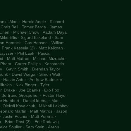
niel Alaei · Harold Angle · Richard
 Chris Bell · Tomer Berda · James
n Chen · Michael Chow · Aadam Daya
ike Ellis · Sigurd Eskeland · Sam
ean Hamrick · Gus Hansen · William
· Frank Kassela (2) · Matt Keikoan ·
aysser · Phil Laak · Pascal
d · Matt Matros · Michael Mizrachi ·
ham · Carter Phillips · Konstantin
y · Gavin Smith · Brendan Taylor ·
Vonk · David Warga · Simon Watt ·
· Hasan Anter · Andrew Badecker ·
irakis · Nick Binger · Tyler
n Drake · Joe Ebanks · Elio Fox ·
 Bertrand Grospellier · Foster Hays ·
e Humbert · Daniel Idema · Matt
· Oleksii Kovalchuk · Mikhail Lakhitov
Leonard Martin · Matt Matros · Jason
 Justin Pechie · Matt Perrins ·
· Brian Rast (2) · Eric Rodawig ·
rice Soulier · Sam Stein · Aaron