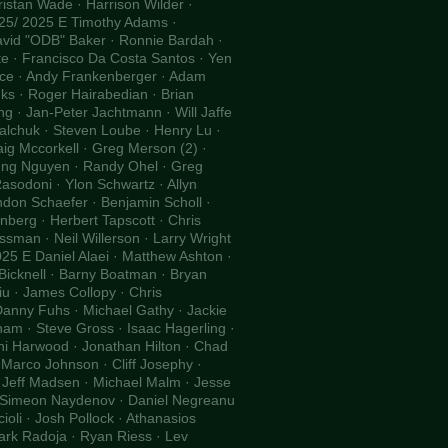
Tristan Wade · Harrison Wilder ·
25/ 2025 E Timothy Adams ·
David "ODB" Baker · Ronnie Bardah ·
te · Francisco Da Costa Santos · Yen
orce · Andy Frankenberger · Adam
nks · Roger Hairabedian · Brian
ng · Jan-Peter Jachtmann · Will Jaffe
valchuk · Steven Loube · Henry Lu ·
ig Mccorkell · Greg Merson (2) ·
Dung Nguyen · Randy Ohel · Greg
asodoni · Ylon Schwartz · Allyn
don Schaefer · Benjamin Scholl ·
nberg · Herbert Tapscott · Chris
ssman · Neil Willerson · Larry Wright
25 E Daniel Alaei · Matthew Ashton ·
Bicknell · Barny Boatman · Bryan
 · James Collopy · Chris
 Danny Fuhs · Michael Gathy · Jackie
ham · Steve Gross · Isaac Hagerling ·
ni Harwood · Jonathan Hilton · Chad
 Marco Johnson · Cliff Josephy ·
 · Jeff Madsen · Michael Malm · Jesse
· Simeon Naydenov · Daniel Negreanu
cioli · Josh Pollock · Athanasios
ark Radoja · Ryan Riess · Lev