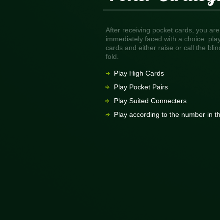
After receiving pocket cards, you are
immediately faced with a choice: pla
cards and either raise or call the blin
fold.
Play High Cards
Play Pocket Pairs
Play Suited Connecters
Play according to the number in t