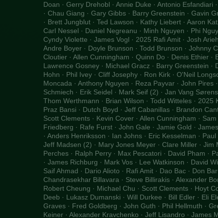
Doan · Gerry Drehobl · Annie Duke · Antonio Esfandiari ·
· Chau Giang · Gary Gibbs · Barry Greenstein · Gavin Gr
· Brett Jungblut · Ted Lawson · Kathy Liebert · Aaron K
Carl Nessel · Daniel Negreanu · Minh Nguyen · Phi Nguy
Cyndy Violette · James Vogl · 2025 Rafi Amit · Josh Ari
Andre Boyer · Doyle Brunson · Todd Brunson · Johnny Ch
Cloutier · Allen Cunningham · Quinn Do · Denis Ethier · E
Lawrence Gosney · Michael Gracz · Barry Greenstein · 
Hohn · Phil Ivey · Cliff Josephy · Ron Kirk · O'Neil Lon
Moncada · Anthony Nguyen · Reza Payvar · John Pires ·
Schmiech · Erik Seidel · Mark Seif (2) · Jan Vang Sørensen
Thom Werthmann · Brian Wilson · Todd Witteles · 2025 Ki
Praz Bansi · Dutch Boyd · Jeff Cabanillas · Brandon Cant
Scott Clements · Kevin Cover · Allen Cunningham · Sam F
Friedberg · Rafe Furst · John Gale · Jamie Gold · James
· Anders Henriksson · Ian Johns · Eric Kesselman · Paul 
Jeff Madsen (2) · Mary Jones Meyer · Clare Miller · Jim M
Perches · Ralph Perry · Max Pescatori · David Pham · 
· James Richburg · Mark Vos · Lee Watkinson · David Wi
Saif Ahmad · Dario Alioto · Rafi Amit · Dao Bac · Don Ba
Chandrasekhar Billavara · Steve Billirakis · Alexander Bor
Robert Cheung · Michael Chu · Scott Clements · Hoyt Co
Deeb · Lukasz Dumanski · Will Durkee · Bill Edler · Eli E
Graves · Fred Goldberg · John Guth · Phil Hellmuth · G
Keiner · Alexander Kravchenko · Jeff Lisandro · James M