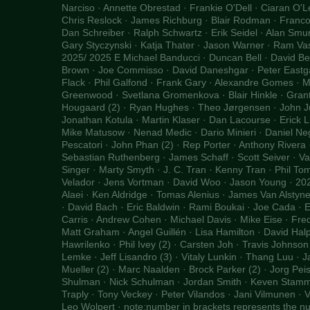
Narciso · Annette Obrestad · Frankie O'Dell · Ciaran O'Le
Chris Reslock · James Richburg · Blair Rodman · Francoi
Dan Schreiber · Ralph Schwartz · Erik Seidel · Alan Smur
Gary Styczynski · Katja Thater · Jason Warner · Ram Va
2025/ 2025 E Michael Banducci · Duncan Bell · David Be
Brown · Joe Commisso · David Daneshgar · Peter Eastg
Flack · Phil Galfond · Frank Gary · Alexandre Gomes · 
Greenwood · Svetlana Gromenkova · Blair Hinkle · Grant 
Hougaard (2) · Ryan Hughes · Theo Jørgensen · John Jua
Jonathan Kotula · Martin Klaser · Dan Lacourse · Erick L
Mike Matusow · Nenad Medic · Dario Minieri · Daniel N
Pescatori · John Phan (2) · Rep Porter · Anthony Rivera
Sebastian Ruthenberg · James Schaff · Scott Seiver · Va
Singer · Marty Smyth · J. C. Tran · Kenny Tran · Phil To
Velador · Jens Vortman · David Woo · Jason Young · 20
Alaei · Ken Aldridge · Tomas Alenius · James Van Alstyn
· David Bach · Eric Baldwin · Rami Boukai · Joe Cada · E
Carris · Andrew Cohen · Michael Davis · Mike Eise · Fredd
Matt Graham · Angel Guillén · Lisa Hamilton · David Hal
Hawrilenko · Phil Ivey (2) · Carsten Joh · Travis Johnson 
Lemke · Jeff Lisandro (3) · Vitaly Lunkin · Thang Luu · 
Mueller (2) · Marc Naalden · Brock Parker (2) · Jorg Pe
Shulman · Nick Schulman · Jordan Smith · Keven Stamme
Traply · Tony Veckey · Peter Vilandos · Jani Vilmunen · 
Leo Wolpert · note:number in brackets represents the nu