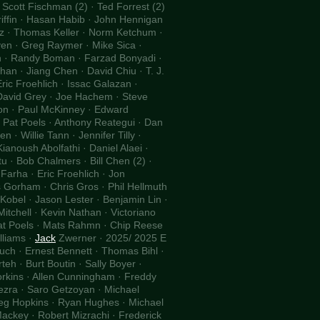
 Scott Fischman (2) · Ted Forrest (2)
iffin · Hasan Habib · John Hennigan
atz · Thomas Keller · Norm Ketchum ·
en · Greg Raymer · Mike Sica ·
eh · Randy Boman · Farzad Bonyadi ·
an · Jiang Chen · David Chiu · T. J.
ric Froehlich · Issac Galazan ·
David Grey · Joe Hachem · Steve
gson · Paul McKinney · Edward
 Pat Poels · Anthony Reategui · Dan
 · Willie Tann · Jennifer Tilly ·
anoush Abolfathi · Daniel Alaei ·
u · Bob Chalmers · Bill Chen (2) ·
arha · Eric Froehlich · Jon
 Gorham · Chris Gros · Phil Hellmuth
Kobel · Jason Lester · Benjamin Lin ·
itchell · Kevin Nathan · Victoriano
Pat Poels · Mats Rahmn · Chip Reese
lliams ·
Jack
Zwerner · 2025/ 2025 E
ruch · Ernest Bennett · Thomas Bihl ·
teh · Burt Boutin · Sally Boyer ·
rkins · Allen Cunningham · Freddy
lezra · Saro Getzoyan · Michael
reg Hopkins · Ryan Hughes · Michael
ackey · Robert Mizrachi · Frederick